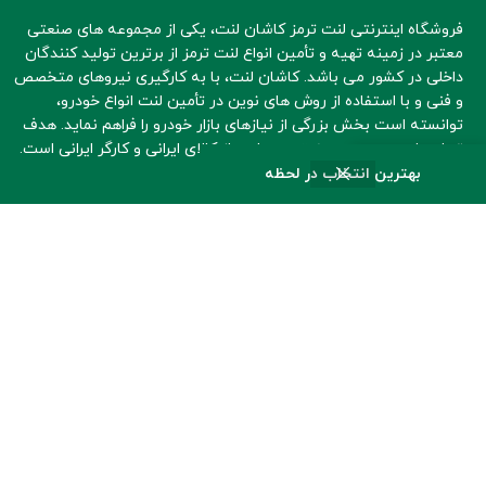
فروشگاه اینترنتی لنت ترمز کاشان لنت، یکی از مجموعه های صنعتی
معتبر در زمینه تهیه و تأمین انواع لنت ترمز از برترین تولید کنندگان
داخلی در کشور می باشد. کاشان لنت، با به کارگیری نیروهای متخصص
و فنی و با استفاده از روش های نوین در تأمین لنت انواع خودرو،
توانسته است بخش بزرگی از نیازهای بازار خودرو را فراهم نماید. هدف
تجاری این مجموعه صنعتی، حمایت از کالای ایرانی و کارگر ایرانی است.
0
بهترین انتخاب در لحظه
ه اصلی
فروشگاه
سبد خرید
حساب کاربری من
علاقه مندی
دسترسی سریع
قوانین و اطلاعات
راهنمای خرید از کاشان لنت
شرایط بازگشت کالا
سبد خرید
سیاست های رعایت حریم
شخصی
پرداخت
قوانین و مقررات
پیگیری سفارش
اطلاعات کاشان لنت