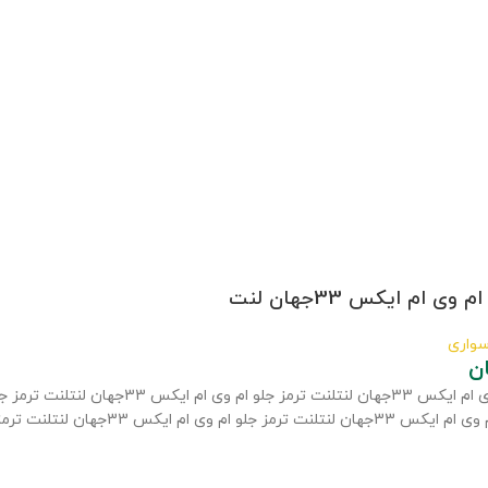
ی ام ایکس 33جهان لنت
سواری
ن