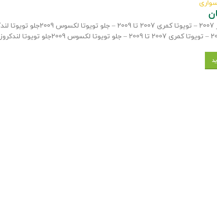
سواری
ن
ید