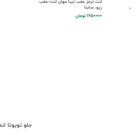
لنت ترمز عقب تیبا جهان لنت-عقب
ریو، ساینا
1650000
تومان
جلو تویوتا لندکروز 2007 – تویوتا کمری 2007 تا 2009 –