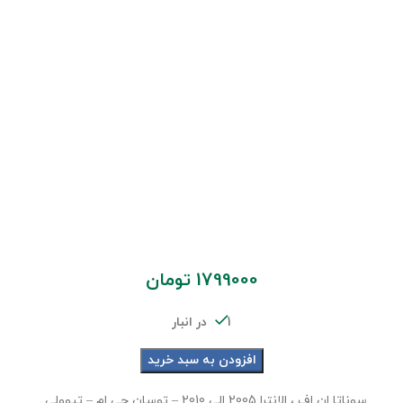
1799000
تومان
1 در انبار
افزودن به سبد خرید
سوناتا ان اف ، الانترا 2005 الی 2010 – توسان جی ام – تیوولی